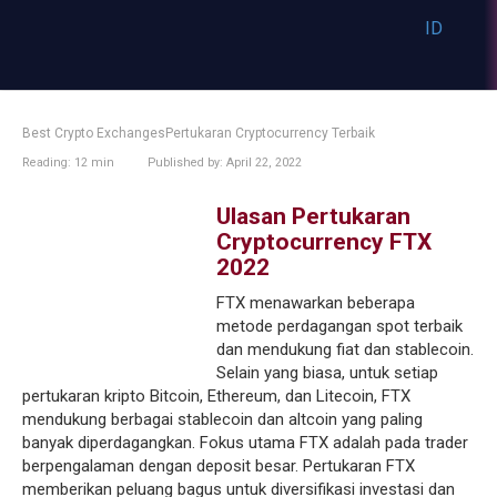
Skip
ID
to
AR
content
AZ
BE
BG
Best Crypto ExchangesPertukaran Cryptocurrency Terbaik
BS
Reading:
12 min
Published by:
April 22, 2022
CA
SV
Ulasan Pertukaran
PT
Cryptocurrency FTX
CEB
2022
CS
CN
FTX menawarkan beberapa
DA
metode perdagangan spot terbaik
EL
dan mendukung fiat dan stablecoin.
ES
Selain yang biasa, untuk setiap
ET
pertukaran kripto Bitcoin, Ethereum, dan Litecoin, FTX
FA
mendukung berbagai stablecoin dan altcoin yang paling
GA
banyak diperdagangkan. Fokus utama FTX adalah pada trader
berpengalaman dengan deposit besar. Pertukaran FTX
GD
memberikan peluang bagus untuk diversifikasi investasi dan
HR