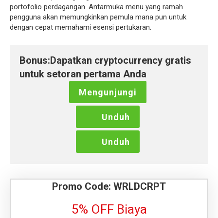
portofolio perdagangan. Antarmuka menu yang ramah
HU
pengguna akan memungkinkan pemula mana pun untuk
HY
dengan cepat memahami esensi pertukaran.
IS
IW
JA
Bonus:Dapatkan cryptocurrency gratis
KA
FI
untuk setoran pertama Anda
LT
Mengunjungi
LV
FR
MK
Unduh
MS
PL
Unduh
NL
NO
RO
SK
Promo Code: WRLDCRPT
SL
SO
5% OFF Biaya
SR