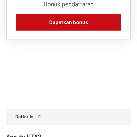
SW
Bonus pendaftaran
IT
HI
Dapatkan bonus
RU
UK
DE
TR
UZ
VI
EN
Daftar Isi