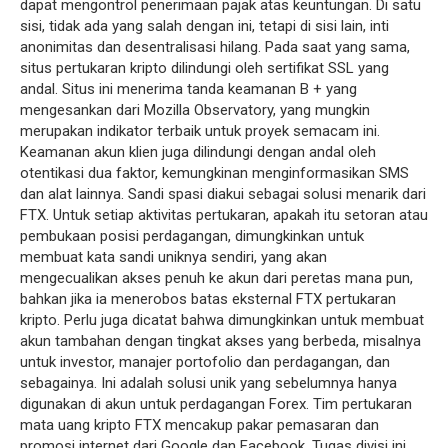
dapat mengontrol penerimaan pajak atas keuntungan. Di satu
sisi, tidak ada yang salah dengan ini, tetapi di sisi lain, inti
anonimitas dan desentralisasi hilang. Pada saat yang sama,
situs pertukaran kripto dilindungi oleh sertifikat SSL yang
andal. Situs ini menerima tanda keamanan B + yang
mengesankan dari Mozilla Observatory, yang mungkin
merupakan indikator terbaik untuk proyek semacam ini.
Keamanan akun klien juga dilindungi dengan andal oleh
otentikasi dua faktor, kemungkinan menginformasikan SMS
dan alat lainnya. Sandi spasi diakui sebagai solusi menarik dari
FTX. Untuk setiap aktivitas pertukaran, apakah itu setoran atau
pembukaan posisi perdagangan, dimungkinkan untuk
membuat kata sandi uniknya sendiri, yang akan
mengecualikan akses penuh ke akun dari peretas mana pun,
bahkan jika ia menerobos batas eksternal FTX pertukaran
kripto. Perlu juga dicatat bahwa dimungkinkan untuk membuat
akun tambahan dengan tingkat akses yang berbeda, misalnya
untuk investor, manajer portofolio dan perdagangan, dan
sebagainya. Ini adalah solusi unik yang sebelumnya hanya
digunakan di akun untuk perdagangan Forex. Tim pertukaran
mata uang kripto FTX mencakup pakar pemasaran dan
promosi internet dari Google dan Facebook. Tugas divisi ini