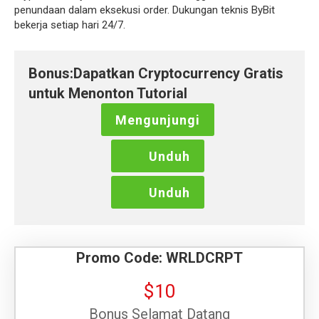
penundaan dalam eksekusi order. Dukungan teknis ByBit
HU
bekerja setiap hari 24/7.
HY
IS
IW
Bonus:Dapatkan Cryptocurrency Gratis
JA
KA
untuk Menonton Tutorial
FI
Mengunjungi
LT
LV
FR
Unduh
MK
MS
Unduh
PL
NL
NO
RO
Promo Code: WRLDCRPT
SK
SL
$10
SO
SR
Bonus Selamat Datang