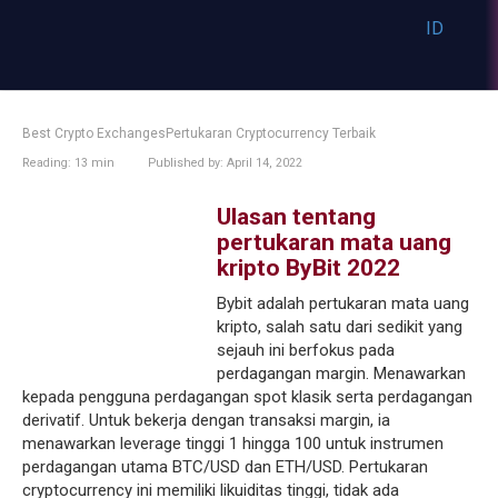
Skip
ID
to
AR
content
AZ
BE
BG
Best Crypto ExchangesPertukaran Cryptocurrency Terbaik
BS
Reading:
13 min
Published by:
April 14, 2022
CA
SV
Ulasan tentang
PT
pertukaran mata uang
CEB
kripto ByBit 2022
CS
CN
Bybit adalah pertukaran mata uang
DA
kripto, salah satu dari sedikit yang
EL
sejauh ini berfokus pada
ES
perdagangan margin. Menawarkan
ET
kepada pengguna perdagangan spot klasik serta perdagangan
FA
derivatif. Untuk bekerja dengan transaksi margin, ia
GA
menawarkan leverage tinggi 1 hingga 100 untuk instrumen
perdagangan utama BTC/USD dan ETH/USD. Pertukaran
GD
cryptocurrency ini memiliki likuiditas tinggi, tidak ada
HR