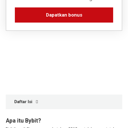
SW
IT
Dapatkan bonus
HI
RU
UK
DE
TR
UZ
VI
EN
Daftar Isi
Apa itu Bybit?